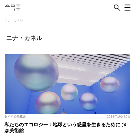
Skip
to
content
ニナ・カネル
ニナ・カネル
おすすめ展覧会
2023年10月10日
私たちのエコロジー：地球という惑星を生きるために @
森美術館