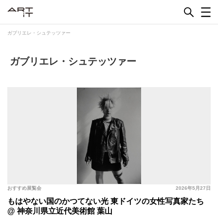
Skip
to
content
ガブリエレ・シュテッツァー
ガブリエレ・シュテッツァー
おすすめ展覧会
2026年5月27日
もはやない国のかつてない光 東ドイツの女性写真家たち
@ 神奈川県立近代美術館 葉山