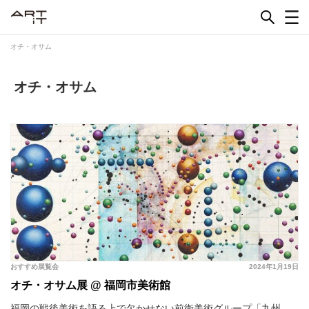
Skip
to
content
オチ・オサム
オチ・オサム
おすすめ展覧会
2024年1月19日
オチ・オサム展 @ 福岡市美術館
福岡の戦後美術を語る上で欠かせない前衛美術グループ「九州