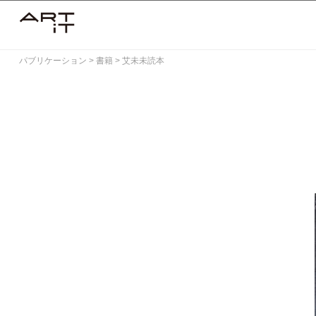
Skip
to
content
パブリケーション
>
書籍
>
艾未未読本