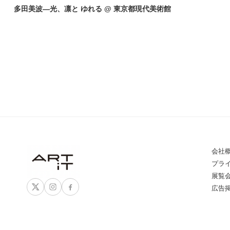
多田美波―光、凛と ゆれる @ 東京都現代美術館
会社
プラ
展覧
広告