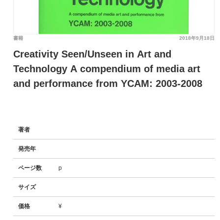
書籍
2018年9月18日
Creativity Seen/Unseen in Art and
Technology A compendium of media art
and performance from YCAM: 2003-2008
著者
発売年
ページ数
p
サイズ
価格
¥