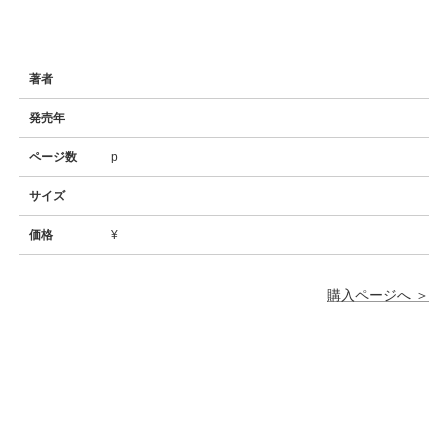
著者
発売年
ページ数
p
サイズ
価格
¥
購入ページへ ＞