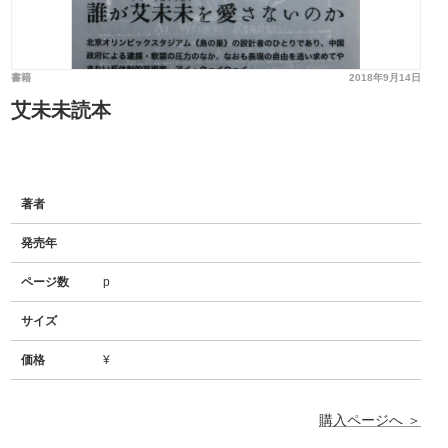
書籍
2018年9月14日
艾未未読本
著者
発売年
ページ数
p
サイズ
価格
¥
購入ページへ ＞