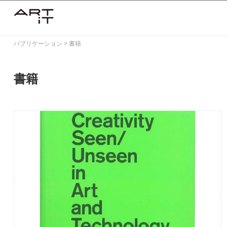
Skip
to
content
パブリケーション
>
書籍
書籍