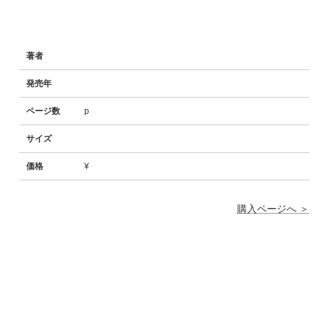
著者
発売年
ページ数
p
サイズ
価格
¥
購入ページへ ＞