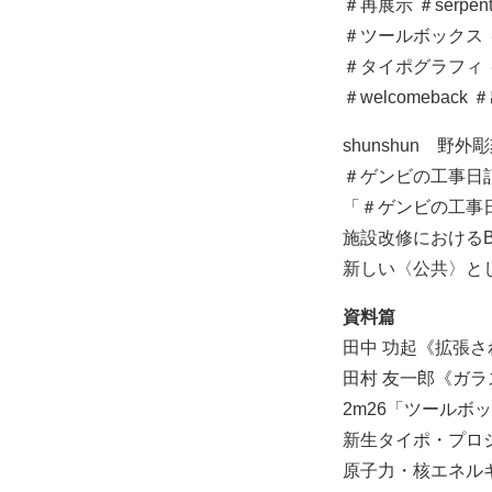
＃再展示 ＃serpenti
＃ツールボックス ＃w
＃タイポグラフィ ＃収
＃welcomebac
shunshun 野
＃ゲンビの工事日
「＃ゲンビの工事
施設改修におけるBe
新しい〈公共〉と
資料篇
田中 功起《拡張
田村 友一郎《ガ
2m26「ツールボ
新生タイポ・プロ
原子力・核エネル