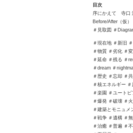
目次
序にかえて 寺口 
Before/After（
＃見取図 ＃Diagra
＃現在地 ＃新旧 
＃物質 ＃劣化 ＃
＃延命 ＃残る ＃re
＃dream ＃nigh
＃歴史 ＃忘却 ＃
＃核エネルギー ＃
＃楽園 ＃ユートピ
＃爆発 ＃破壊 ＃
＃建築とモニュメン
＃戦争 ＃遺構 ＃
＃治癒 ＃普遍 ＃