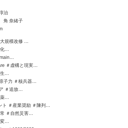
淳治
仮） 角 奈緒子
m
＃大規模改修 …
変化…
main…
tmare ＃虚構と現実…
共生…
原子力 ＃核兵器…
ア ＃追放…
火薬…
ト ＃産業奨励 ＃陳列…
無常 ＃自然災害…
不変…