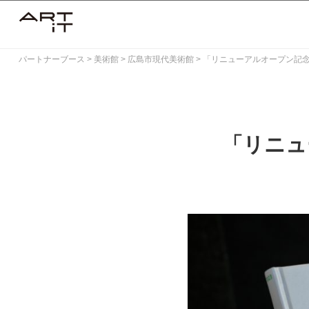
Skip
to
content
パートナーブース
>
美術館
>
広島市現代美術館
>
「リニューアルオープン記念特別
「リニュー