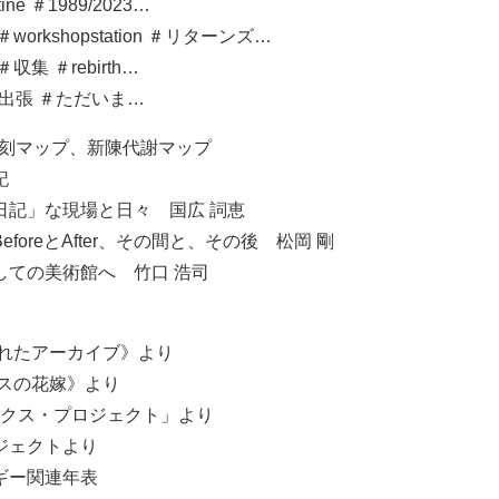
ne ＃1989/2023…
orkshopstation ＃リターンズ…
集 ＃rebirth…
k ＃出張 ＃ただいま…
外彫刻マップ、新陳代謝マップ
記
日記」な現場と日々 国広 詞恵
foreとAfter、その間と、その後 松岡 剛
しての美術館へ 竹口 浩司
されたアーカイブ》より
ラスの花嫁》より
ックス・プロジェクト」より
ジェクトより
ギー関連年表