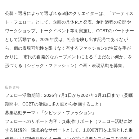
公募・選考によって選ばれる5組のクリエイターは、「アーティス
ト・フェロー」として、企画の具体化と発表、創作過程の公開や
ワークショップ、トークイベント等を実施し、CCBTのパートナー
として活動する。2026年度は、社会を映し出す記号でありなが
ら、個の表現可能性を限りなく有するファッションの性質を手が
かりに、 市民の自発的なムーブメントによる「まだない何か」を
形づくる（シビック・ファッション）企画・表現活動を募集。
応募資格
フェロー活動期間：2026年7月1日から2027年3月31日まで（委嘱
期間中、CCBTの活動に多方面から参画すること）
募集活動テーマ：「シビック・ファッション」
フェローへのサポート内容：(1)制作サポート（フェロー活動に対
する経済的・環境的なサポートとして、1,000万円を上限とした制
作費および制作活動やミーテ ィング等に必要なスペースを提供す