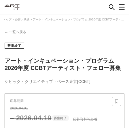
Skip
to
content
トップ
>
公募／助成
>
アート・インキュベーション・プログラム 2026年度 CCBTアーティス
ト・フェロー募集
← 一覧へ戻る
募集終了
アート・インキュベーション・プログラム
2026年度 CCBTアーティスト・フェロー募集
シビック・クリエイティブ・ベース東京[CCBT]
応募期間
2026.04.01
– 2026.04.19
募集終了
応募資料等必着