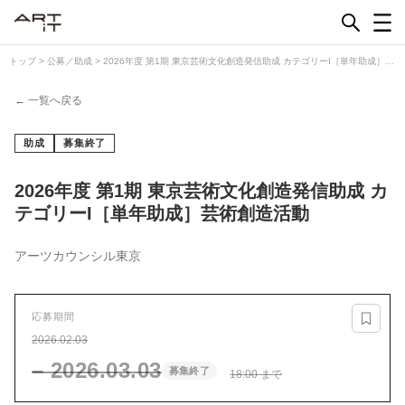
Skip
to
content
トップ
>
公募／助成
>
2026年度 第1期 東京芸術文化創造発信助成 カテゴリーI［単年助成］芸
術創造活動
← 一覧へ戻る
助成
募集終了
2026年度 第1期 東京芸術文化創造発信助成 カ
テゴリーI［単年助成］芸術創造活動
アーツカウンシル東京
応募期間
2026.02.03
– 2026.03.03
募集終了
18:00 まで