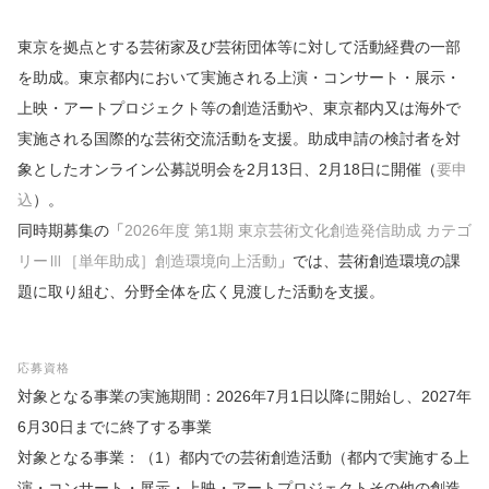
東京を拠点とする芸術家及び芸術団体等に対して活動経費の一部
を助成。東京都内において実施される上演・コンサート・展示・
上映・アートプロジェクト等の創造活動や、東京都内又は海外で
実施される国際的な芸術交流活動を支援。助成申請の検討者を対
象としたオンライン公募説明会を2月13日、2月18日に開催（
要申
込
）。
同時期募集の「
2026年度 第1期 東京芸術文化創造発信助成 カテゴ
リーⅢ［単年助成］創造環境向上活動
」では、芸術創造環境の課
題に取り組む、分野全体を広く見渡した活動を支援。
応募資格
対象となる事業の実施期間：2026年7月1日以降に開始し、2027年
6月30日までに終了する事業
対象となる事業：（1）都内での芸術創造活動（都内で実施する上
演・コンサート・展示・上映・アートプロジェクトその他の創造