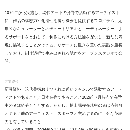
1994年から実施し、現代アートの分野で活動するアーティスト
に、作品の構想力や創造性を養う機会を提供するプログラム。定
期的なキュレーターとのチュートリアルとコーディネーターによ
るサポートをとおして、制作における方法論を探求し、新たな表
現に挑戦することができる。リサーチに重きを置いた実践を重視
しており、制作過程で生み出される試作をオープンスタジオで公
開。
応募資格
応募資格：現代美術およびそれに近いジャンルで活動するアーテ
ィストであること／日本在住であること／2026年7月時点で在学
中の者は応募不可とする。ただし、博士課程在籍中の者は応募可
とする／他のアーティスト、スタッフと交流するのに十分な英語
力を有していること
プログラム期間：2026年9月11日－12月9日（90日間）※変更の