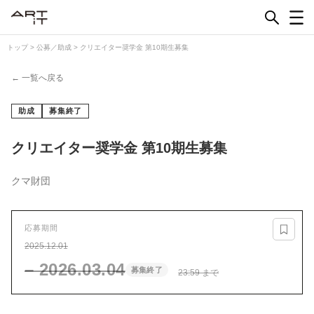
Skip
to
content
トップ
>
公募／助成
>
クリエイター奨学金 第10期生募集
← 一覧へ戻る
助成
募集終了
クリエイター奨学金 第10期生募集
クマ財団
応募期間
2025.12.01
– 2026.03.04
募集終了
23:59 まで