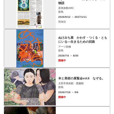
物語
原美術館ARC
群馬
2026/9/12 － 2027/1/11
開催前
ぬけみち展 かわす・つくる・とも
にいる―生きるための回路
アーツ前橋
群馬
2026/7/4 － 8/30
開催中
本と美術の展覧会vol.6 なぞる。
太田市美術館・図書館
群馬
2026/7/18 － 9/6
開催中