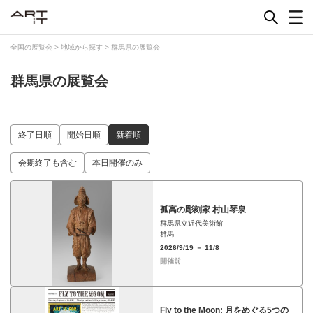
Skip
to
content
全国の展覧会
>
地域から探す
>
群馬県の展覧会
群馬県の展覧会
終了日順
開始日順
新着順
会期終了も含む
本日開催のみ
孤高の彫刻家 村山琴泉
群馬県立近代美術館
群馬
2026/9/19 － 11/8
開催前
Fly to the Moon: 月をめぐる5つの