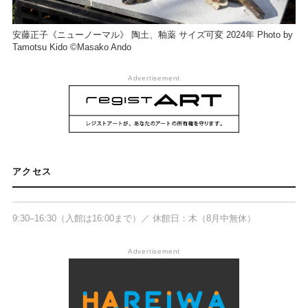
安藤正子《ニューノーマル》 陶土、釉薬 サイズ可変 2024年 Photo by
Tamotsu Kido ©Masako Ando
Advertisement
原美術館ARC 特別展示室 觀海庵
アクセス
〒377-0027 群馬県渋川市金井2855-1
9:30–16:30（入館は16:00まで）／ 休館日：木（8月中無休）
Advertisement