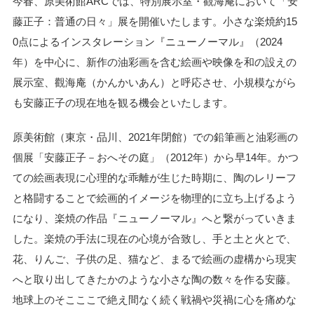
今春、原美術館ARCでは、特別展示室・觀海庵において「安
藤正子：普通の日々」展を開催いたします。小さな楽焼約15
0点によるインスタレーション『ニューノーマル』（2024
年）を中心に、新作の油彩画を含む絵画や映像を和の設えの
展示室、觀海庵（かんかいあん）と呼応させ、小規模ながら
も安藤正子の現在地を観る機会といたします。
原美術館（東京・品川、2021年閉館）での鉛筆画と油彩画の
個展「安藤正子－おへその庭」（2012年）から早14年。かつ
ての絵画表現に心理的な乖離が生じた時期に、陶のレリーフ
と格闘することで絵画的イメージを物理的に立ち上げるよう
になり、楽焼の作品『ニューノーマル』へと繋がっていきま
した。楽焼の手法に現在の心境が合致し、手と土と火とで、
花、りんご、子供の足、猫など、まるで絵画の虚構から現実
へと取り出してきたかのような小さな陶の数々を作る安藤。
地球上のそこここで絶え間なく続く戦禍や災禍に心を痛めな