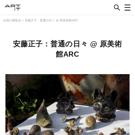
Skip
to
content
全国の展覧会
>
安藤正子：普通の日々 @ 原美術館ARC
安藤正子：普通の日々 @ 原美術
館ARC