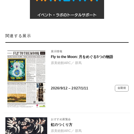
関連する展示
展示情報
Fly to the Moon: 月をめぐる5つの物語
原美術館ARC
／ 群馬
2026/9/12 – 2027/1/11
会期前
おすすめ展覧会
虹のつくり方
原美術館ARC
／ 群馬