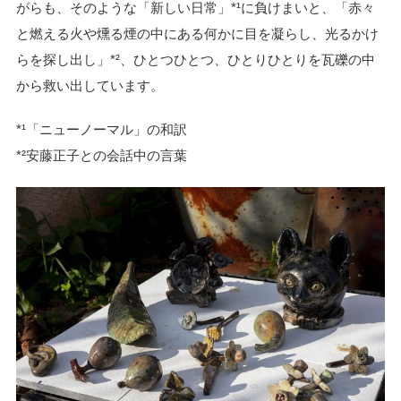
がらも、そのような「新しい日常」*¹に負けまいと、「赤々
と燃える火や燻る煙の中にある何かに目を凝らし、光るかけ
らを探し出し」*²、ひとつひとつ、ひとりひとりを瓦礫の中
から救い出しています。
*¹「ニューノーマル」の和訳
*²安藤正子との会話中の言葉