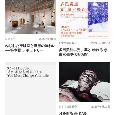
レビュー
2026年6月8日
おすすめ展覧会
2026年7月25日
ねじれた実験室と世界の味わい
多田美波―光、凛と ゆれる @
──笹本晃 ラボラトリー
東京都現代美術館
おすすめ展覧会
2026年5月12日
月を射る @ KAG