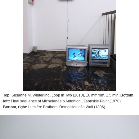
Top:
Susanne M. Winterling,
Loop in Two
(2010), 16 mm film, 1.5 min.
Bottom,
left:
Final sequence of Michelangelo Antonioni,
Zabriskie Point
(1970).
Bottom, right:
Lumière Brothers,
Demolition of a Wall
(1896).