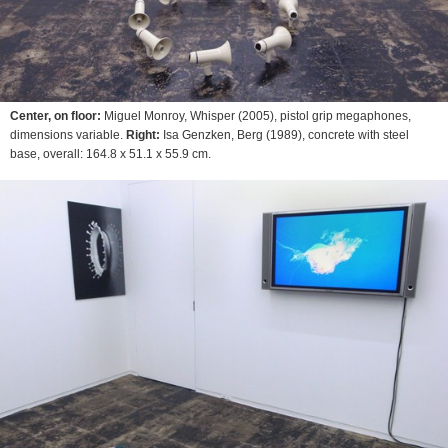
Center, on floor:
Miguel Monroy,
Whisper
(2005), pistol grip megaphones,
dimensions variable.
Right:
Isa Genzken,
Berg
(1989), concrete with steel
base, overall: 164.8 x 51.1 x 55.9 cm.