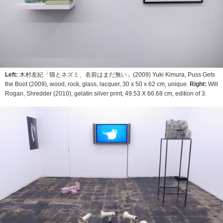
Left:
木村友紀「猫とネズミ、名前はまだ無い」(2009) Yuki Kimura,
Puss Gets
the Boot
(2009), wood, rock, glass, lacquer, 30 x 50 x 62 cm, unique.
Right:
Will
Rogan,
Shredder
(2010), gelatin silver print, 49.53 X 66.68 cm, edition of 3.