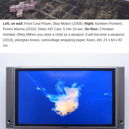
Left, on wall:
From Ceal Floyer,
Stop Motion
(2008).
Right:
Aurélien Froment,
Pulmo Marina
(2010), Video HD Cam, 5 min 10 sec.
On floor:
Christian
Holstad,
Ohka (When you raise a child as a weapon, it will become a weapon)
(2010), plexiglas boxes, camouflage wrapping paper, fuses, dirt, 23 x 64 x 92
cm.