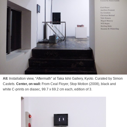
All:
Installation view, “Aftermath” at Taka Ishii Gallery, Kyoto. Curated by Simon
Castets.
Center, on wall:
From Ceal Floyer,
Stop Motion
(2008), black and
white C-prints on diasec, 99.7 x 69.2 cm each, edition of 3.