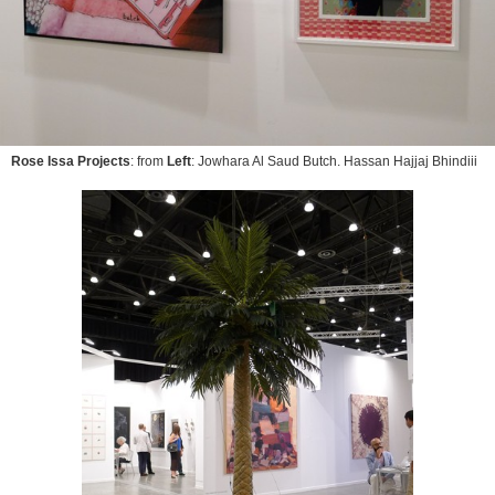
Rose Issa Projects
: from
Left
: Jowhara Al Saud
Butch
. Hassan Hajjaj
Bhindiii