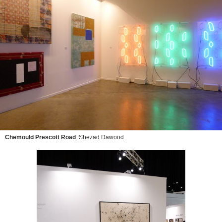
Chemould Prescott Road
: Shezad Dawood