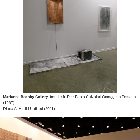
Marianne Boesky Gallery
: from
Left
: Pier Paolo Calzolari
Omaggio a Fontana
(1987).
Diana Al-Hadid
Untitled
(2011)