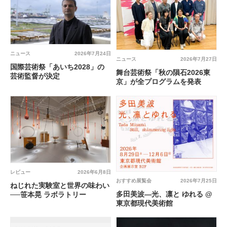
ニュース
2026年7月24日
ニュース
2026年7月27日
国際芸術祭「あいち2028」の
舞台芸術祭「秋の隕石2026東
芸術監督が決定
京」が全プログラムを発表
レビュー
2026年6月8日
おすすめ展覧会
2026年7月25日
ねじれた実験室と世界の味わい
多田美波―光、凛と ゆれる @
──笹本晃 ラボラトリー
東京都現代美術館