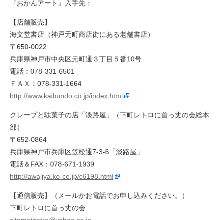
『おかんアート』入手先：
【店舗販売】
海文堂書店（神戸元町商店街にある老舗書店）
〒650-0022
兵庫県神戸市中央区元町通３丁目５番10号
電話：078-331-6501
ＦＡＸ：078-331-1664
http://www.kaibundo.co.jp/index.html
クレープと駄菓子の店「淡路屋」（下町レトロに首っ丈の会総本
部）
〒652-0864
兵庫県神戸市兵庫区笠松通7-3-6「淡路屋」
電話＆FAX：078-671-1939
http://awajiya.ko-co.jp/c6198.html
【通信販売】（メールかお電話でお申し込みください。）
下町レトロに首っ丈の会
citamatiretro@yahoo.co.jp