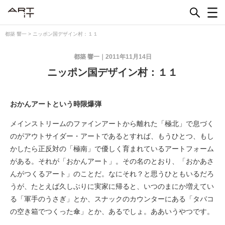
Skip
to
content
都築 響一
>
ニッポン国デザイン村：１１
都築 響一
2011年11月14日
ニッポン国デザイン村：１１
おかんアートという時限爆弾
メインストリームのファインアートから離れた「極北」で息づく
のがアウトサイダー・アートであるとすれば、もうひとつ、もし
かしたら正反対の「極南」で優しく育まれているアートフォーム
がある。それが「おかんアート」。その名のとおり、「おかあさ
んがつくるアート」のことだ。なにそれ？と思うひともいるだろ
うが、たとえば久しぶりに実家に帰ると、いつのまにか増えてい
る「軍手のうさぎ」とか、スナックのカウンターにある「タバコ
の空き箱でつくった傘」とか、あるでしょ。ああいうやつです。