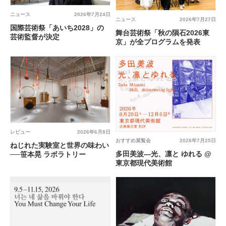
ニュース
2026年7月24日
ニュース
2026年7月27日
国際芸術祭「あいち2028」の
舞台芸術祭「秋の隕石2026東
芸術監督が決定
京」が全プログラムを発表
レビュー
2026年6月8日
おすすめ展覧会
2026年7月25日
ねじれた実験室と世界の味わい
多田美波―光、凛と ゆれる @
──笹本晃 ラボラトリー
東京都現代美術館