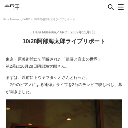
Skip
to
content
Hara Museum／ARC
>
10/28阿部海太郎ライブリポート
Hara Museum／ARC
2009年11月8日
10/28阿部海太郎ライブリポート
東京・原美術館にて開催された「銀幕と音楽の世界」
第2幕は10月28日阿部海太郎さん。
まずは、以前にトウヤマタケオさんと行った、
「2台のピアノによる連弾」ライブを2台のテレビで映し出し、幕
が開きました。