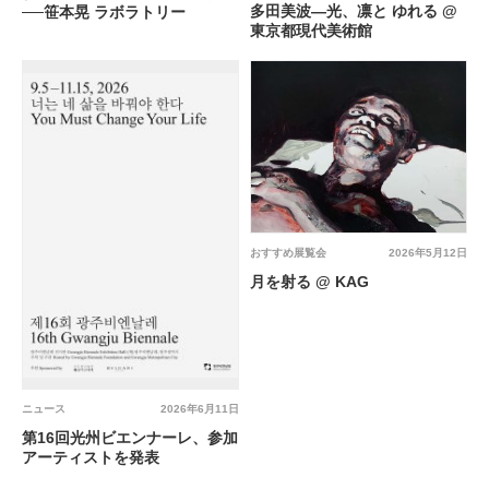
多田美波―光、凛と ゆれる @
──笹本晃 ラボラトリー
東京都現代美術館
おすすめ展覧会
2026年5月12日
月を射る @ KAG
ニュース
2026年6月11日
第16回光州ビエンナーレ、参加
アーティストを発表