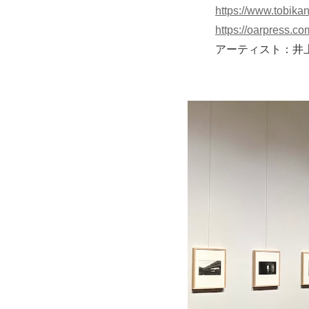
https://www.tobika
https://oarpress.com
アーティスト：井