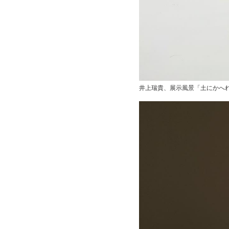
井上瑞貴、展示風景「土にかへれ