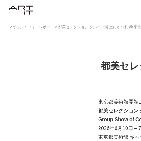
Skip
to
content
マガジン
>
フォトレポート
>
都美セレクション グループ展 土にかへれ @ 東
都美セレ
東京都美術館開館1
都美セレクション 
Group Show of C
2026年6月10日 –
東京都美術館 ギャ