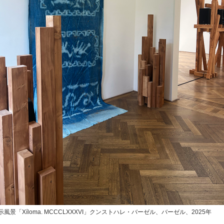
示風景「Xíloma. MCCCLXXXVI」クンストハレ・バーゼル、バーゼル、2025年