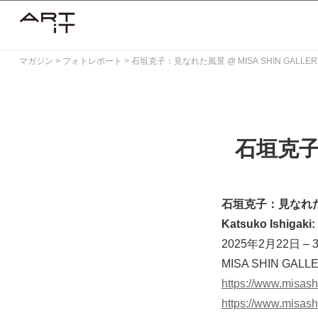
Skip
to
content
マガジン
>
フォトレポート
>
石垣克子：見なれた風景 @ MISA SHIN GALLER
石垣克子：
石垣克子：見なれ
Katsuko Ishigaki:
2025年2月22日 – 
MISA SHIN GAL
https://www.misash
https://www.misash