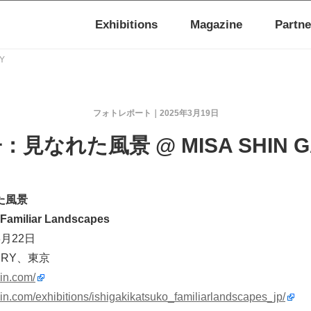
Exhibitions
Magazine
Partne
Y
フォトレポート
2025年3月19日
見なれた風景 @ MISA SHIN G
た風景
 Familiar Landscapes
3月22日
LERY、東京
in.com/
in.com/exhibitions/ishigakikatsuko_familiarlandscapes_jp/