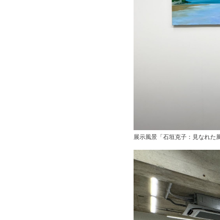
展示風景「石垣克子：見なれた風