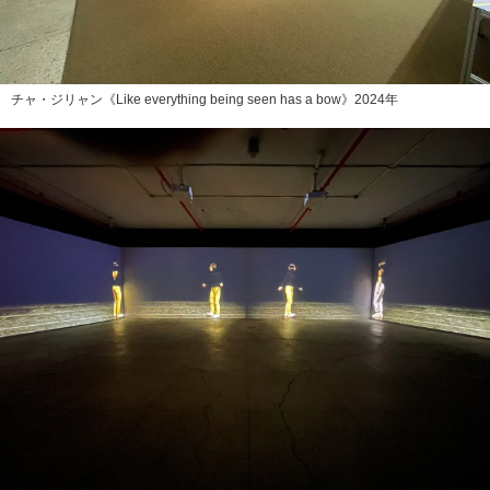
チャ・ジリャン《Like everything being seen has a bow》2024年