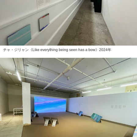
チャ・ジリャン《Like everything being seen has a bow》2024年