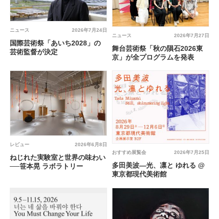
ニュース
2026年7月24日
ニュース
2026年7月27日
国際芸術祭「あいち2028」の
舞台芸術祭「秋の隕石2026東
芸術監督が決定
京」が全プログラムを発表
レビュー
2026年6月8日
おすすめ展覧会
2026年7月25日
ねじれた実験室と世界の味わい
多田美波―光、凛と ゆれる @
──笹本晃 ラボラトリー
東京都現代美術館