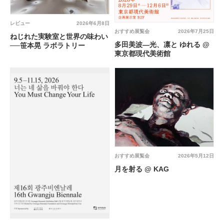
レビュー
2026年6月8日
おすすめ展覧会
2026年7月25日
ねじれた実験室と世界の味わい
多田美波―光、凛と ゆれる @
──笹本晃 ラボラトリー
東京都現代美術館
おすすめ展覧会
2026年5月12日
月を射る @ KAG