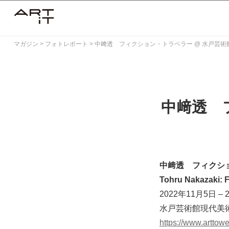
Skip
to
content
マガジン
>
フォトレポート
>
中﨑透 フィクション・トラベラー @ 水戸芸
中﨑透 
中﨑透 フィクシ
Tohru Nakazaki:
2022年11月5日 – 
水戸芸術館現代美
https://www.arttower