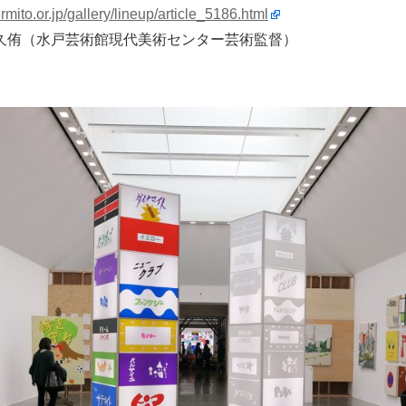
rmito.or.jp/gallery/lineup/article_5186.html
久侑（水戸芸術館現代美術センター芸術監督）