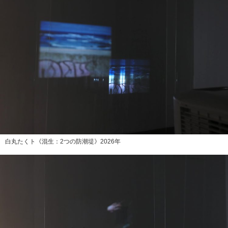
白丸たくト《混生：2つの防潮堤》2026年