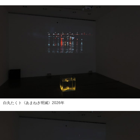
白丸たくト《あまねき明滅》2026年