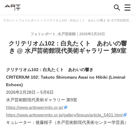
Skip
to
content
マガジン
>
フォトレポート
>
クリテリオム102：白丸たくト あわいの響き @ 水戸芸術館現代
美術ギャラリー 第9室
フォトレポート
水戸芸術館
2026年3月20日
,
クリテリオム102：白丸たくト あわいの響
き @ 水戸芸術館現代美術ギャラリー 第9室
クリテリオム102：白丸たくト あわいの響き
CRITERIUM 102: Takuto Shiromaru Awai no Hibiki (Liminal
Echoes)
2026年2月28日 – 5月6日
水戸芸術館現代美術ギャラリー 第9室
https://www.arttowermito.or.jp/
https://www.arttowermito.or.jp/gallery/lineup/article_5401.html
キュレーター：後藤桜子（水戸芸術館現代美術センター学芸員）