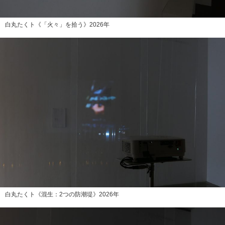
白丸たくト《「火々」を拾う》2026年
白丸たくト《混生：2つの防潮堤》2026年