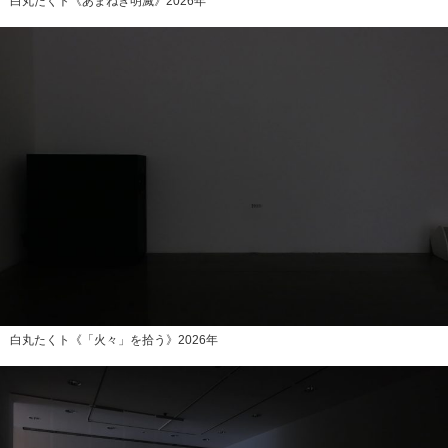
白丸たくト《あまねき明滅》2026年
白丸たくト《「火々」を拾う》2026年