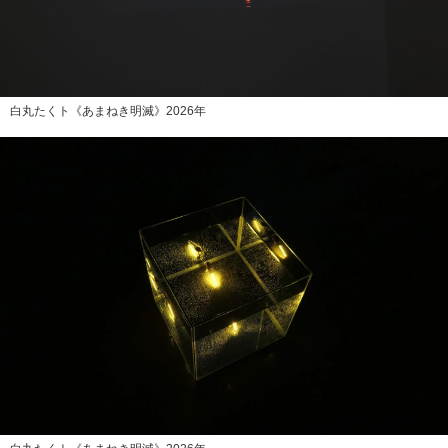
白丸たくト《あまねき明滅》2026年