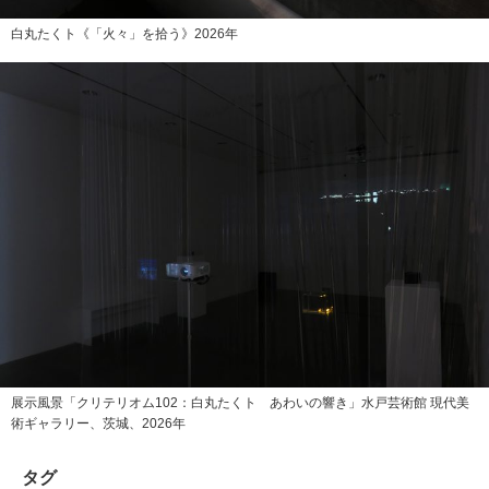
白丸たくト《「火々」を拾う》2026年
展示風景「クリテリオム102：白丸たくト あわいの響き」水戸芸術館 現代美
術ギャラリー、茨城、2026年
タグ