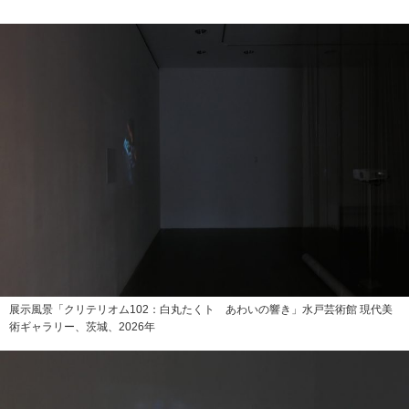
展示風景「クリテリオム102：白丸たくト あわいの響き」水戸芸術館 現代美
術ギャラリー、茨城、2026年