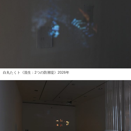
白丸たくト《混生：2つの防潮堤》2026年