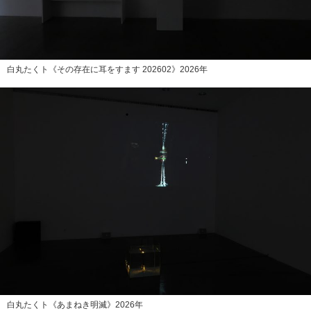
白丸たくト《その存在に耳をすます 202602》2026年
白丸たくト《あまねき明滅》2026年