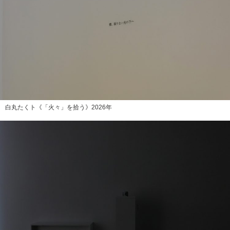
白丸たくト《「火々」を拾う》2026年