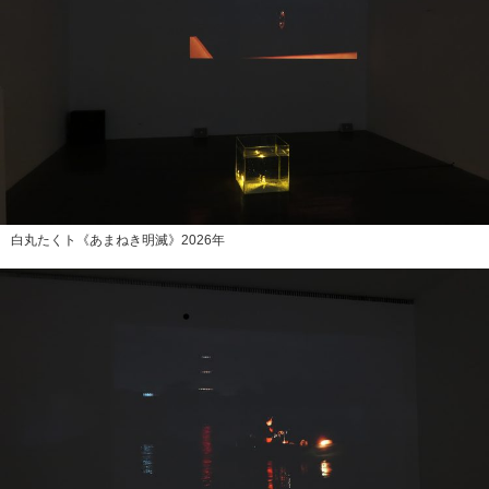
白丸たくト《あまねき明滅》2026年