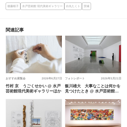
後藤桜子
水戸芸術館 現代美術ギャラリー
白丸たくト
茨城
関連記事
フォトレポート
2026年3月21日
おすすめ展覧会
2026年6月27日
飯川雄大 大事なことは何かを
竹村 京 うごくせかい @ 水戸
見つけたとき @ 水戸芸術館現
芸術館現代美術ギャラリーほか
代美術ギャラリー