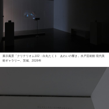
展示風景「クリテリオム102：白丸たくト あわいの響き」水戸芸術館 現代美
術ギャラリー、茨城、2026年