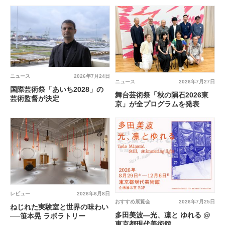
ニュース
2026年7月24日
ニュース
2026年7月27日
国際芸術祭「あいち2028」の
舞台芸術祭「秋の隕石2026東
芸術監督が決定
京」が全プログラムを発表
レビュー
2026年6月8日
おすすめ展覧会
2026年7月25日
ねじれた実験室と世界の味わい
多田美波―光、凛と ゆれる @
──笹本晃 ラボラトリー
東京都現代美術館