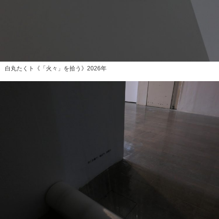
白丸たくト《「火々」を拾う》2026年