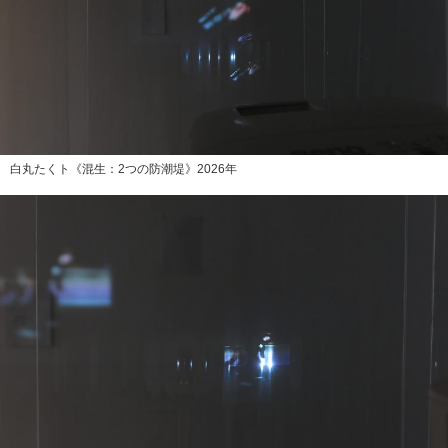
白丸たくト《混生：2つの防潮堤》2026年