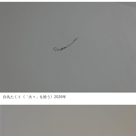
白丸たくト《「火々」を拾う》2026年