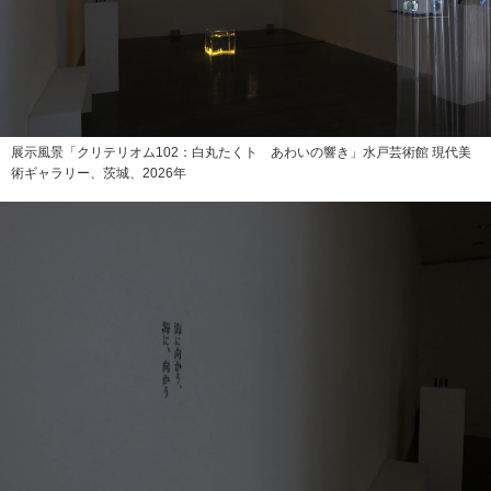
展示風景「クリテリオム102：白丸たくト あわいの響き」水戸芸術館 現代美
術ギャラリー、茨城、2026年