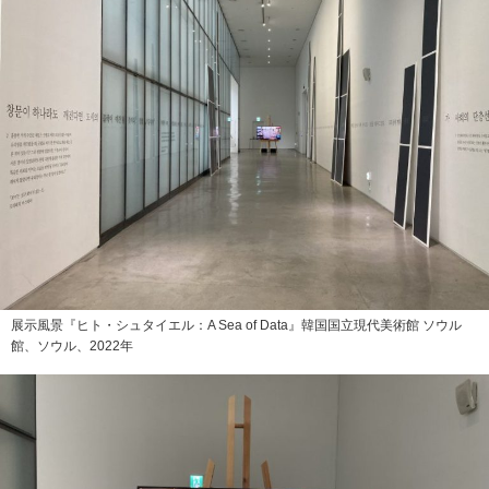
展示風景『ヒト・シュタイエル：A Sea of Data』韓国国立現代美術館 ソウル
館、ソウル、2022年