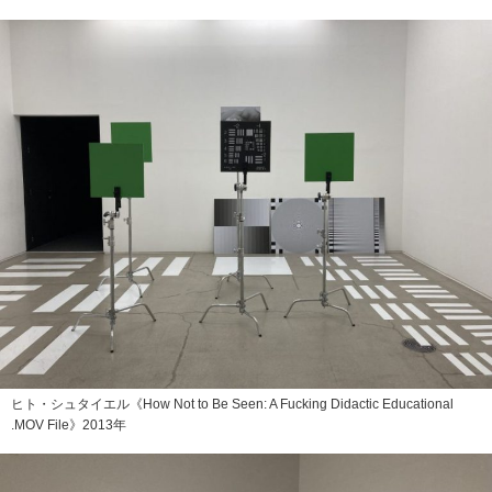
ヒト・シュタイエル《How Not to Be Seen: A Fucking Didactic Educational
.MOV File》2013年