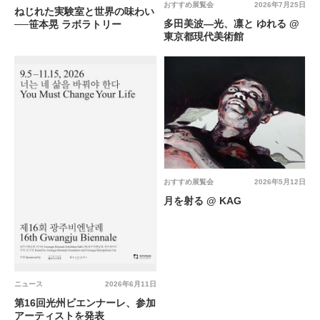
おすすめ展覧会
2026年7月25日
ねじれた実験室と世界の味わい
多田美波―光、凛と ゆれる @
──笹本晃 ラボラトリー
東京都現代美術館
おすすめ展覧会
2026年5月12日
月を射る @ KAG
ニュース
2026年6月11日
第16回光州ビエンナーレ、参加
アーティストを発表