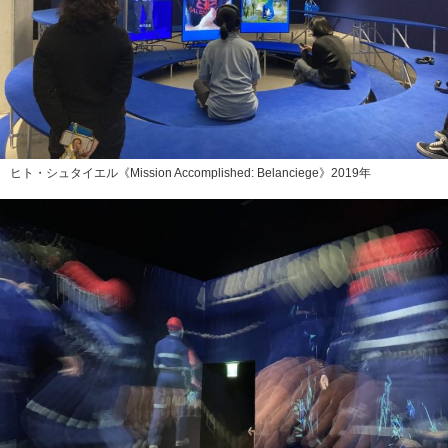
ヒト・シュタイエル《Mission Accomplished: Belanciege》2019年