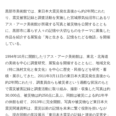
黒部市美術館では、東日本大震災発生直後から約2年間にわた
り、震災被害記録と調査活動を実施した宮城県気仙沼市にあるリ
アス・アーク美術館が所蔵する写真と被災物を公開するととも
に、黒部市に暮らす人々の記憶や大切なものをテーマに募集した
作品を紹介する展覧会「海と生きる、記憶をたどる物語」を開催
している。
1994年10月に開館したリアス・アーク美術館は、東北・北海道
の美術を中心に調査研究、展覧会を開催するとともに、地域文化
（特に漁村文化と食文化）を中心に歴史・民俗などを研究・蓄
積・展示してきた。2011年3月11日の東日本大震災発生直後から
約2年間にわたり、調査員自らも被災者という過酷な状況のもと
で震災被害記録と調査活動に取り組み、撮影・収集した写真は約
30,000点、被災物は約250点に及ぶ。同館は被災による約1年半
の休館を経て、2013年に完全開館。写真や被災物など東日本大
震災関連資料は、震災以前の記憶を未来に繋ぐ役割を担いなが
ら、現在同館の常設展示「東日本大震災の記録と津波の災害史」