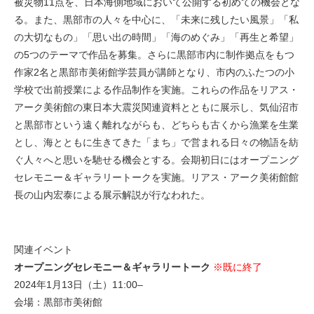
被災物11点を、日本海側地域において公開する初めての機会とな
る。また、黒部市の人々を中心に、「未来に残したい風景」「私
の大切なもの」「思い出の時間」「海のめぐみ」「再生と希望」
の5つのテーマで作品を募集。さらに黒部市内に制作拠点をもつ
作家2名と黒部市美術館学芸員が講師となり、市内のふたつの小
学校で出前授業による作品制作を実施。これらの作品をリアス・
アーク美術館の東日本大震災関連資料とともに展示し、気仙沼市
と黒部市という遠く離れながらも、どちらも古くから漁業を生業
とし、海とともに生きてきた「まち」で営まれる日々の物語を紡
ぐ人々へと思いを馳せる機会とする。会期初日にはオープニング
セレモニー＆ギャラリートークを実施。リアス・アーク美術館館
長の山内宏泰による展示解説が行なわれた。
関連イベント
オープニングセレモニー＆ギャラリートーク
※既に終了
2024年1月13日（土）11:00–
会場：黒部市美術館