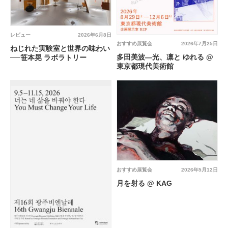
レビュー
2026年6月8日
おすすめ展覧会
2026年7月25日
ねじれた実験室と世界の味わい
多田美波―光、凛と ゆれる @
──笹本晃 ラボラトリー
東京都現代美術館
おすすめ展覧会
2026年5月12日
月を射る @ KAG