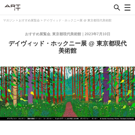
Skip
to
content
マガジン
>
おすすめ展覧会
>
デイヴィッド・ホックニー展 @ 東京都現代美術館
おすすめ展覧会
東京都現代美術館
2023年7月10日
,
デイヴィッド・ホックニー展 @ 東京都現代
美術館