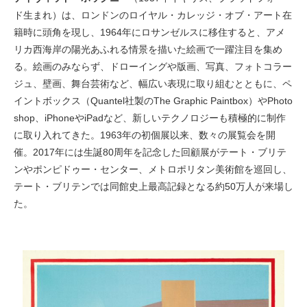
ド生まれ）は、ロンドンのロイヤル・カレッジ・オブ・アート在
籍時に頭角を現し、1964年にロサンゼルスに移住すると、アメ
リカ西海岸の陽光あふれる情景を描いた絵画で一躍注目を集め
る。絵画のみならず、ドローイングや版画、写真、フォトコラー
ジュ、壁画、舞台芸術など、幅広い表現に取り組むとともに、ペ
イントボックス（Quantel社製のThe Graphic Paintbox）やPhoto
shop、iPhoneやiPadなど、新しいテクノロジーも積極的に制作
に取り入れてきた。1963年の初個展以来、数々の展覧会を開
催。2017年には生誕80周年を記念した回顧展がテート・ブリテ
ンやポンピドゥー・センター、メトロポリタン美術館を巡回し、
テート・ブリテンでは同館史上最高記録となる約50万人が来場し
た。