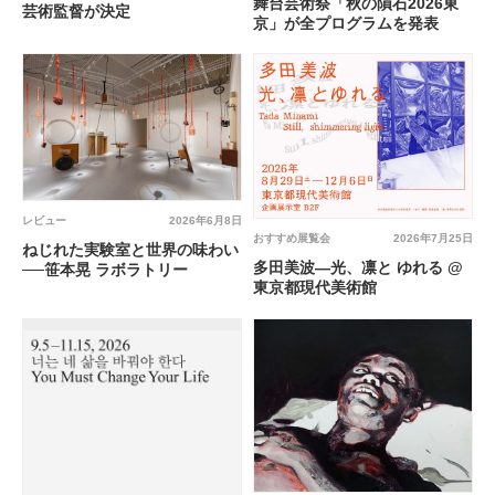
舞台芸術祭「秋の隕石2026東
芸術監督が決定
京」が全プログラムを発表
レビュー
2026年6月8日
おすすめ展覧会
2026年7月25日
ねじれた実験室と世界の味わい
多田美波―光、凛と ゆれる @
──笹本晃 ラボラトリー
東京都現代美術館