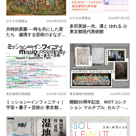
おすすめ展覧会
2026年7月25日
おすすめ展覧会
2026年8月8日
多田美波―光、凛と ゆれる @
共時的星叢──時を共にした星
東京都現代美術館
たち 越境する芸術のまなざし
@ 東京都現代美術館
東京都現代美術館
2026年1月8日
東京都現代美術館
2026年1月8日
ミッション∞インフィニティ｜
開館30周年記念 MOTコレク
宇宙＋量子＋芸術@ 東京都現
ション マルチプル_セルフ・ポ
代美術館
ートレイト 中西夏之 池内晶
子 —弓形とカテナリー@ 東京
都現代美術館