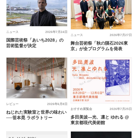
ニュース
2026年7月24日
ニュース
2026年7月27日
国際芸術祭「あいち2028」の
舞台芸術祭「秋の隕石2026東
芸術監督が決定
京」が全プログラムを発表
レビュー
2026年6月8日
おすすめ展覧会
2026年7月25日
ねじれた実験室と世界の味わい
多田美波―光、凛と ゆれる @
──笹本晃 ラボラトリー
東京都現代美術館