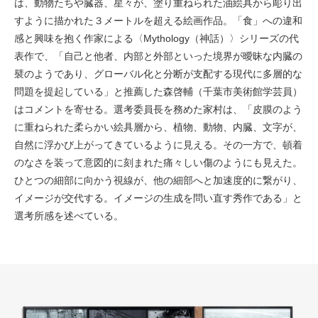
は、動物たちや臓器、星々が、塗り重ねられた油絵具から彫り出
すように描かれた３メートルを超える絵画作品。「食」への違和
感と興味を抱く作家による〈Mythology（神話）〉シリーズの代
表作で、「自己と他者、内部と外部といった境界が曖昧な内臓の
襞のようであり、グローバル化と分断が支配する現代に多層的な
問題を提起している」と推薦した森啓輔（千葉市美術館学芸員）
はコメントを寄せる。選考委員長を務めた家村は、「皮膜のよう
に重ねられた柔らかい絵具層から、植物、動物、内臓、文字が、
自然に浮かび上がってきているように見える。その一方で、頓着
のなさを装って意図的に刻まれた痛々しい傷のようにも見えた。
ひとつの細部に向かう視線が、他の細部へと加速度的に繋がり、
イメージが交代する。イメージの生成を問い直す秀作である」と
選考所感を述べている。