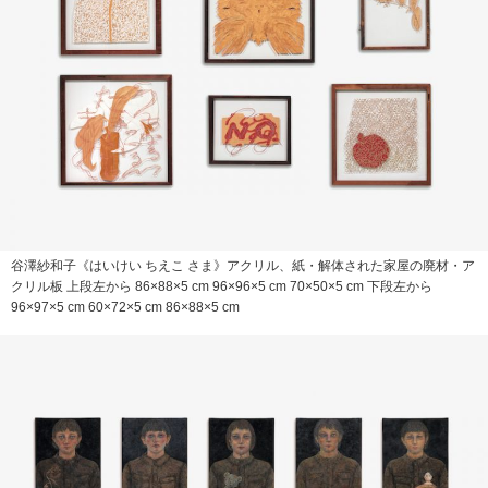
谷澤紗和子《はいけい ちえこ さま》アクリル、紙・解体された家屋の廃材・ア
クリル板 上段左から 86×88×5 cm 96×96×5 cm 70×50×5 cm 下段左から
96×97×5 cm 60×72×5 cm 86×88×5 cm