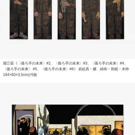
堀江栞《〈後ろ手の未来〉#2、〈後ろ手の未来〉#3、〈後ろ手の未来〉#4、
〈後ろ手の未来〉 #5、〈後ろ手の未来〉#6》 岩絵具・膠、綿布・和紙・木枠
194×60×3.5cmが5枚