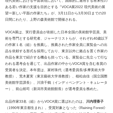
現代美術における平面表現において、国際的に通用する将来性の
ある若い作家の支援を目的とする『VOCA展2022 現代美術の展
望ー新しい平面の作家たち』が、3月11日から3月30日までの20
日間にわたり、上野の森美術館で開催される。
VOCA展は、実行委員会が依頼した日本全国の美術館学芸員、美
術を専門とする研究者、ジャーナリストらが、それぞれ40歳以下
の作家１名（組）を推薦し、推薦された作家全員に展覧会への出
品を依頼する形式を採用しており、東京以外に拠点を置く作家の
作品を東京で紹介する機会も担っている。展覧会に先立って行な
われる選考会を通じて、出品作家の中からVOCA賞を含む各賞の
受賞者を決定。本年度は、家村珠代（選考委員長/多摩美術大学
教授）、荒木夏実（東京藝術大学准教授）、植松由佳（国立国際
美術館学芸課長）、川浪千鶴（インディペンデント・キュレータ
ー）、前山裕司（新潟市美術館館長）が選考委員を務めた。
出品作家33名（組）からVOCA賞に選ばれたのは、
川内理香子
（1990年東京都生まれ）。受賞対象となった《Raining Forest》