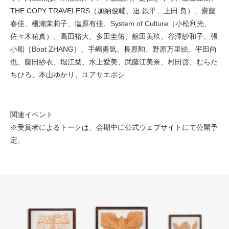
THE COPY TRAVELERS（加納俊輔、迫 鉄平、上田 良）、齋藤
春佳、柵瀨茉莉子、塩原有佳、System of Culture（小松利光、
佐々木祐真）、髙田裕大、多田圭佑、舘田美玖、谷澤紗和子、張
小船［Boat ZHANG］、手嶋勇気、長原勲、野原万里絵、平田尚
也、藤田紗衣、堀江栞、水上愛美、武藤江美奈、村田啓、むらた
ちひろ、本山ゆかり、ユアサエボシ
関連イベント
※受賞者によるトークは、会期中に公式ウェブサイトにて公開予
定。