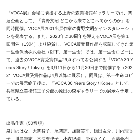
『VOCA展』会場に隣接する上野の森美術館ギャラリーでは、関
連企画として、『青野文昭 どこから来てどこへ向かうのか』を
同時開催。VOCA展2001出展作家の
青野文昭
がインスタレーショ
ンを発表する。また、2023年に30周年を迎えるVOCA展を第１
回開催（1994）より協賛し、VOCA賞受賞作品を収蔵してきた第
一生命保険株式会社（以下、第一生命）では、第一生命ロビーに
て、過去のVOCA賞受賞作品29点すべてを公開する『VOCA 30 Y
ears Story / Tokyo』を3月11日から11月30日まで開催する（202
2年VOCA賞受賞作品は4月以降に展示）。同展は、第一生命ロビ
ーでの展示終了後に、『VOCA 30 Years Story / Kobe』として、
兵庫県立美術館王子分館の原田の森ギャラリーでの展示を予定し
ている。
出品作家（50音順）
泉川のはな、大関智子、尾関諒、加藤笑平、鎌田友介、川内理香
子、川島崇志、木浦奈津子、小森紀綱、是恒さくら、近藤亜樹、