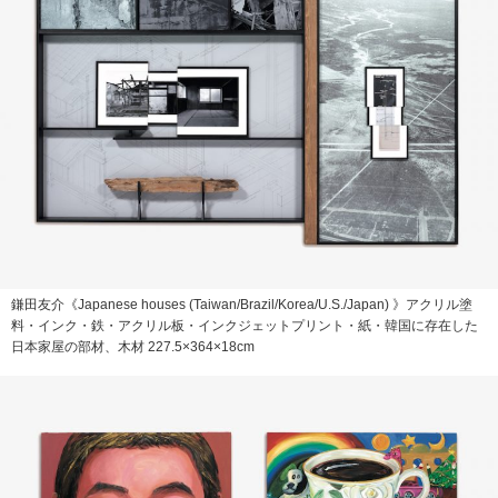
鎌田友介《Japanese houses (Taiwan/Brazil/Korea/U.S./Japan) 》アクリル塗
料・インク・鉄・アクリル板・インクジェットプリント・紙・韓国に存在した
日本家屋の部材、木材 227.5×364×18cm