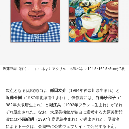
近藤亜樹《ぼく ここにいるよ》アクリル、木製パネル 194.5×162.5×5cmが2枚
次点となる奨励賞には、
鎌田友介
（1984年神奈川県生まれ）と
近藤亜樹
（1987年北海道生まれ）、佳作賞には、
谷澤紗和子
（1
982年大阪府生まれ）と
堀江栞
（1992年フランス生まれ）がそれ
ぞれ選出された。なお、大原美術館が独自に選考する大原美術館
賞には
小森紀綱
（1997年鹿児島生まれ）が選出された。受賞者
によるトークは、会期中に公式ウェブサイトで公開する予定。