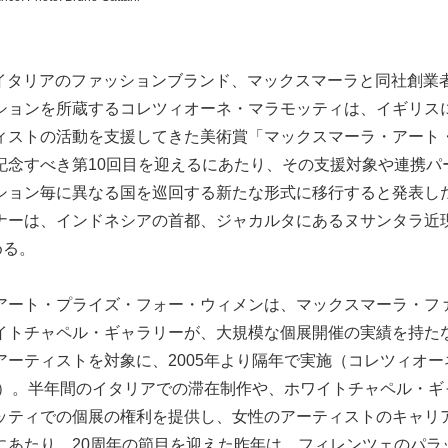
日、イタリアのファッションブランド、マックスマーラと同社創
ションを所蔵するコレツィオーネ・マラモッティは、イギリス
ィストの活動を支援してきた美術賞「マックスマーラ・アート
記念すべき第10回目を迎えるにあたり、その支援対象や連携パ
ション毎に異なる国を巡回する新たな形式に移行すると発表し
ナーは、インドネシアの首都、ジャカルタにあるヌサンタラ近
める。
アート・プライズ・フォー・ウィメンは、マックスマーラ・フ
イトチャペル・ギャラリーが、大規模な個展開催の実績を持た
アーティストを対象に、2005年より隔年で実施（コレツィオ
共催）。半年間のイタリアでの滞在制作や、ホワイトチャペル・
ッティでの個展の権利を提供し、女性のアーティストのキャリ
にあたり、20周年の節目を迎えた昨年は、フィレンツェのパラ