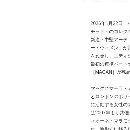
2026年1月22
モッティのコレク
新進・中堅アーテ
ー・ウィメン」が
を変更し、エディ
最初の連携パート
［MACAN］が務
マックスマーラ・
とロンドンのホワ
に活動する女性の
は2007年より
ィオーネ・マラモ
た。新形式に移る