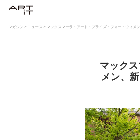
Skip
to
content
マガジン
>
ニュース
>
マックスマーラ・アート・プライズ・フォー・ウィメ
マックス
メン、新