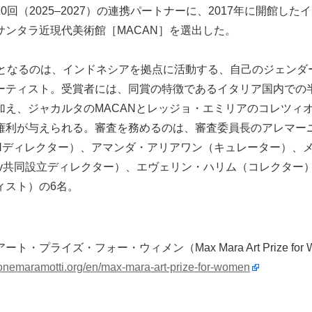
0回（2025–2027）の連携パートナーに、2017年に開館し
サンタラ近現代美術館［MACAN］を選出した。
象となるのは、インドネシアを拠点に活動する、自己のジェンダ
ーティスト。受賞者には、同賞の特徴であるイタリア国内での
加え、ジャカルタのMACANとレッジョ・エミリアのコレツィ
権利が与えられる。審査を務めるのは、審査委員長のアレマー
ANディレクター）、アマンダ・アリアワン（キュレーター）、
mporary共同設立ディレクター）、エヴェリン・ハリム（コレクタ
ィスト）の6名。
・プライズ・フォー・ウィメン（Max Mara Art Prize for 
ionemaramotti.org/en/max-mara-art-prize-for-women