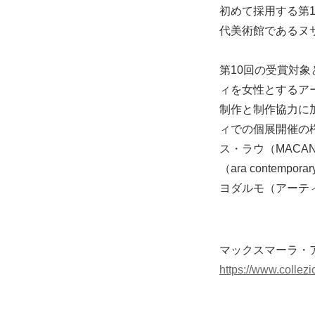
初めて採用する第1
代美術館であるヌ
第10回の受賞対
ィを女性とするア
制作と制作協力に
ィでの個展開催の
ス・ラウ（MAC
（ara conte
ヨダルモ（アーテ
マックスマーラ・アート
https://www.collez