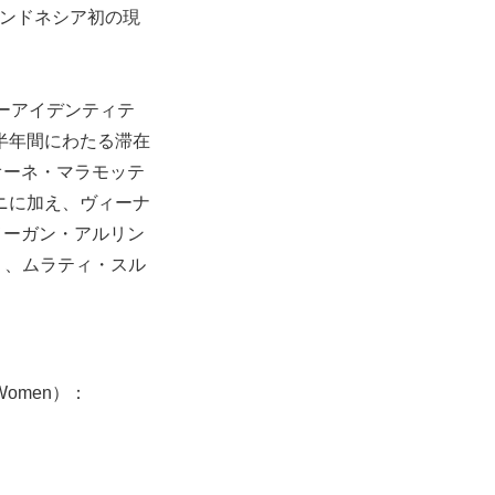
たインドネシア初の現
ーアイデンティテ
半年間にわたる滞在
オーネ・マラモッテ
ニに加え、ヴィーナ
メーガン・アルリン
ー）、ムラティ・スル
Women）：