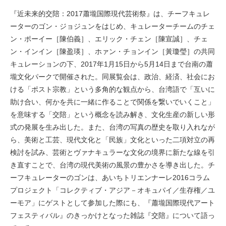
『近未来的交陪：2017蕭壠国際現代芸術祭』は、チーフキュレ
ーターのゴン・ジョジュンをはじめ、キュレーターチームのチェ
ン・ポーイー［陳伯義］、エリック・チェン［陳宣誠］、チェ
ン・インイン［陳盈瑛］、ホァン・チョンイン［黃瓊瑩］の共同
キュレーションの下、2017年1月15日から5月14日まで台南の蕭
壠文化パークで開催された。同展覧会は、政治、経済、社会にお
ける「ポスト宗教」という多角的な観点から、台湾語で「互いに
助け合い、何かを共に一緒に作ることで関係を繋いでいくこと」
を意味する「交陪」という概念を読み解き、文化生産の新しい形
式の発展を生み出した。また、台湾の写真の歴史を取り入れなが
ら、美術と工芸、現代文化と「民族」文化といった二項対立の再
検討を試み、芸術とヴァナキュラーな文化の境界に新たな線を引
き直すことで、台湾の現代美術の風景の豊かさを導き出した。チ
ーフキュレーターのゴンは、あいちトリエンナーレ2016コラム
プロジェクト「コレクティブ・アジア－オキュパイ／生存権／ユ
ーモア」にゲストとして参加した際にも、『蕭壠国際現代アート
フェスティバル』のきっかけとなった雑誌『交陪』について語っ