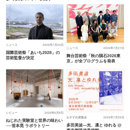
ニュース
2026年7月24日
ニュース
2026年7月27日
国際芸術祭「あいち2028」の
舞台芸術祭「秋の隕石2026東
芸術監督が決定
京」が全プログラムを発表
レビュー
2026年6月8日
おすすめ展覧会
2026年7月25日
ねじれた実験室と世界の味わい
多田美波―光、凛と ゆれる @
──笹本晃 ラボラトリー