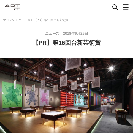
Skip
to
content
マガジン
>
ニュース
>
【PR】第16回台新芸術賞
ニュース
2018年6月25日
【PR】第16回台新芸術賞