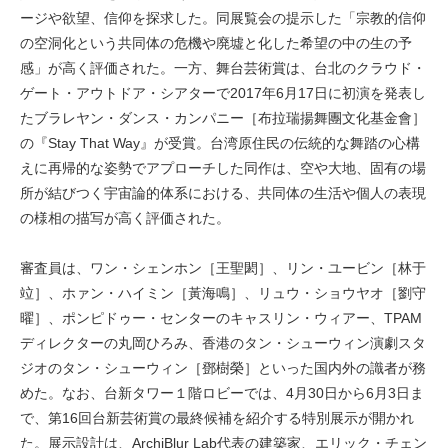
ージや欲望、信仰を探求した。同展覧会の提示した「宗教的信仰
の空洞化という共同体の危機や廃墟と化した希望の中の生の予
感」が高く評価された。一方、舞台芸術賞は、台北のクラウド・
ゲート・アウトドア・シアターで2017年6月17日に初演を発表し
たブラレヤン・ダンス・カンパニー［布拉瑞揚舞團文化基金會］
の『Stay That Way』が受賞。台湾原住民の伝統的な舞踏の心構
えに再帰的な姿勢でアプローチした同作は、空や大地、固有の場
所が結びつく宇宙論的体系における、共同体の生活や個人の表現
の様相の描写が高く評価された。
審査員は、ワン・シェンホン［王聖閎］、リン・ユービン［林于
竝］、ホァン・ハイミン［黃海鳴］、リュウ・ショウヤオ［劉守
曜］、ポンピドゥー・センターのキャスリン・ウィアー、TPAM
ディレクターの丸岡ひろみ、香港のタン・シューウィン演劇スタ
ジオのタン・シューウィン［鄧樹榮］といった国内外の識者が務
めた。なお、台新タワー１階ロビーでは、4月30日から6月3日ま
で、第16回台新芸術賞の最終候補を紹介する特別展示が開かれ
た。展示設計は、ArchiBlur Lab代表の建築家、エリック・チェン