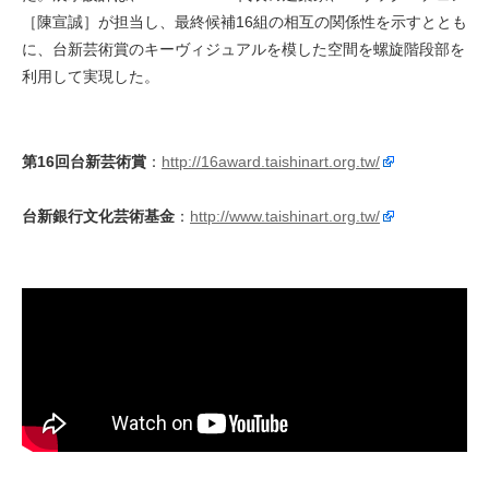
［陳宣誠］が担当し、最終候補16組の相互の関係性を示すととも
に、台新芸術賞のキーヴィジュアルを模した空間を螺旋階段部を
利用して実現した。
第16回台新芸術賞
：
http://16award.taishinart.org.tw/
台新銀行文化芸術基金
：
http://www.taishinart.org.tw/