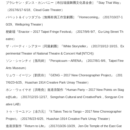
ブラレヤン・ダンス・カンパニー［布拉瑞揚舞團文化基金會］『Stay That Way』
（2017/6/17-6/18、Cloud Gate Theater）
パペット＆イッツダブル［無獨有偶工作室劇團］『Homecoming』（2017/10/27-1
0/29、Wellspring Theater）
梗劇場『Enactor – 2017 Taipei Fringe Festival』（2017/9/6-9/7、Gu-Ling Street Th
eatre）
ザ・パーティ・シアター［同黨劇團］『White Storyteller』（2017/10/12-10/15、Ex
perimental Theater of National Theatre & Concert Hall [NTCH]）
ソン・シャンチィ［孫尚綺］『Perspicuum – ARENA』（2017/8/1-8/6、Taipei Fine
Arts Museum）
リュウ・イーリン［劉奕伶］『GENG – 2017 New Choreographer Project』（201
7/6/23-6/25、Huashan 1914 Creative Park Umay Theater）
ホン・ウェイヤオ［洪唯堯］進港浪製作『Human Party – 2017 New Points on Stag
e@Lab』（2017/12/15-12/17、Songshan Cultural and CreativePark，Songyan Cre
ative LAB）
トゥ・リーユァン［凃力元］『It Takes Two to Tango – 2017 New Choreographer
Project』（2017/6/23-6/25、Huashan 1914 Creative Park Umay Theater）
進港浪製作『Return to Life』（2017/10/26-10/29、Jen-De Temple of the East Gat