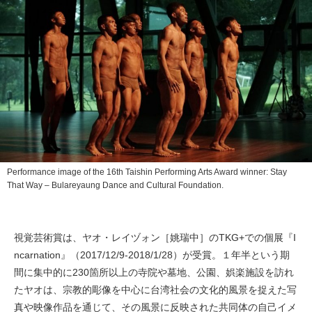
Performance image of the 16th Taishin Performing Arts Award winner: Stay
That Way – Bulareyaung Dance and Cultural Foundation.
視覚芸術賞は、ヤオ・レイヅォン［姚瑞中］のTKG+での個展『I
ncarnation』（2017/12/9-2018/1/28）が受賞。１年半という期
間に集中的に230箇所以上の寺院や墓地、公園、娯楽施設を訪れ
たヤオは、宗教的彫像を中心に台湾社会の文化的風景を捉えた写
真や映像作品を通じて、その風景に反映された共同体の自己イメ