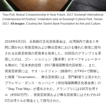
“Kau-Puê, Mutual Companionship in Near Future: 2017 Soulangh International
Contemporary Art Festival,” installation view at Soulangh Cultural Park, Tainan,
2017.
All images
: Courtesy the Taishin Bank Foundation for Arts and Culture.
2018年6月2日、台新銀行文化芸術基金は、台湾国内で過去１年
間に開かれた視覚芸術および舞台芸術における優れた表現に授与
される台新芸術賞の受賞者を発表した。16回目のグランプリを受
賞したのは、ゴン・ジョジュン［龔卓軍］がチーフキュレーター
を務めた『近未来的交陪：2017蕭壠国際現代芸術祭』。また、
視覚芸術賞には、ヤオ・レイヅォン［姚瑞中］がTKG+で開催し
た個展『Incarnation』、舞台芸術賞には、雲門劇場で上演された
ブラレヤン・ダンス・カンパニー［布拉瑞揚舞團文化基金會］の
『Stay That Way』が選出された。グランプリには150万台湾ド
ル（約550万円）、視覚芸術賞および舞台芸術賞にはそれぞれ10
0万台湾ドルが賞金として授与された。