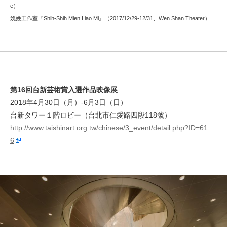
e）
娩娩工作室『Shih-Shih Mien Liao Mi』（2017/12/29-12/31、Wen Shan Theater）
第16回台新芸術賞入選作品映像展
2018年4月30日（月）-6月3日（日）
台新タワー１階ロビー（台北市仁愛路四段118號）
http://www.taishinart.org.tw/chinese/3_event/detail.php?ID=61
6