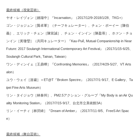
最終候補（視覚芸術）
ヤオ・レイヅォン［姚瑞中］『Incarnation』（2017/12/9-2018/1/28、TKG+）
ゴン・ジョジュン［龔卓軍］（チーフキュレーター）、チェン・ポーイー［陳伯
義］、エリック・チェン［陳宣誠］、チェン・インイン［陳盈瑛］、ホァン・チョ
ンイン［黃瓊瑩］（共同キュレーター）『Kau-Puê, Mutual Companionship in Near
Future: 2017 Soulangh International Contemporary Art Festival』（2017/1/15-6/25、
Soulangh Cultural Park, Tainan, Taiwan）
ワン・ディンイェ［王鼎曄］『Confronting Memories』（2017/4/29-5/27、VT Arts
alon）
ユウ・ウェイ［游崴］＋ET@T『Broken Spectre』（2017/7/1-9/17、E Gallery、Ta
ipei Fine Arts Museum）
リン・タイジョウ［林泰州］、PM2.5アクション・グループ『My Body is an Air Qu
ality Monitoring Station』（2017/7/15-9/17、台北市立美術館3A）
リン・イーチィ［林羿綺］『Dream of Amber』（2017/7/11-8/5、FreeS Art Spac
e）
最終候補（舞台芸術）