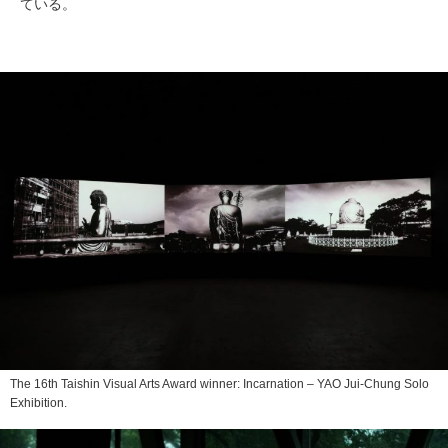
ている。
The 16th Taishin Visual Arts Award winner: Incarnation – YAO Jui-Chung Solo
Exhibition.