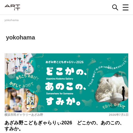
Skip
to
content
yokohama
yokohama
横浜市民ギャラリーあざみ野
2026年7月1日
あざみ野こどもぎゃらりぃ2026 どこかの、あのこの、
すみか。