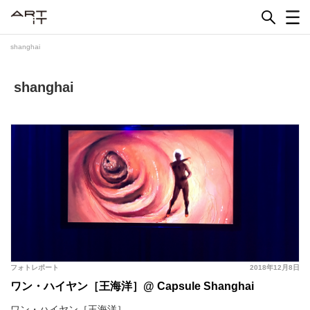
Skip
to
content
shanghai
shanghai
フォトレポート
2018年12月8日
ワン・ハイヤン［王海洋］@ Capsule Shanghai
ワン・ハイヤン［王海洋］