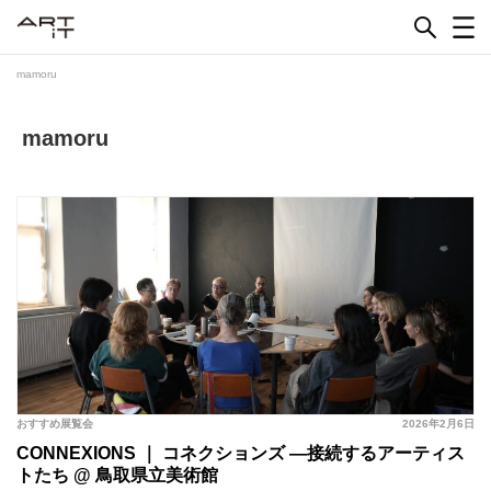
Skip
to
content
mamoru
mamoru
おすすめ展覧会
2026年2月6日
CONNEXIONS ｜ コネクションズ ―接続するアーティス
トたち @ 鳥取県立美術館