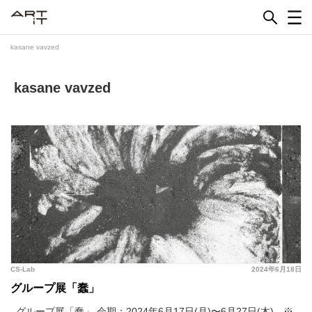
Skip
to
content
kasane vavzed
kasane vavzed
CS-Lab
2024年6月18日
グループ展「蠢」
グループ展「蠢」 会期：2024年6月17日(月)〜6月27日(木) ※