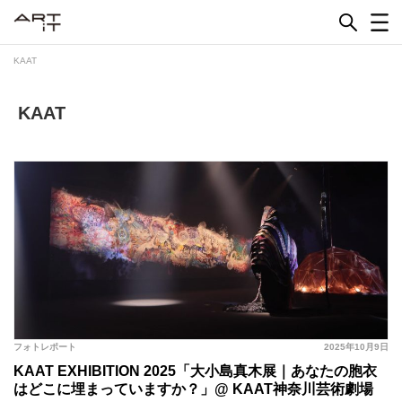
Skip
to
content
KAAT
KAAT
フォトレポート
2025年10月9日
KAAT EXHIBITION 2025「大小島真木展｜あなたの胞衣
はどこに埋まっていますか？」@ KAAT神奈川芸術劇場