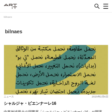
Skip
to
content
bilnaes
bilnaes
ニュース
2025年2月6日
シャルジャ・ビエンナーレ16
中東地域最大の国際展「シャルジャ・ビエンナーレ16」が開幕。