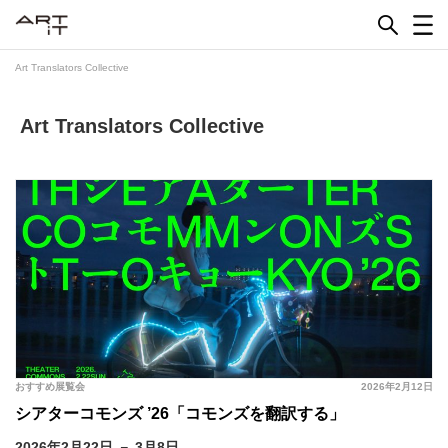
Skip
to
content
Art Translators Collective
Art Translators Collective
おすすめ展覧会
2026年2月12日
シアターコモンズ ’26「コモンズを翻訳する」
2026年2月22日 － 3月8日