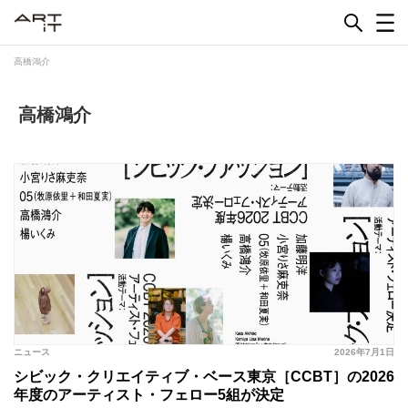
Skip
to
content
高橋鴻介
高橋鴻介
ニュース
2026年7月1日
シビック・クリエイティブ・ベース東京［CCBT］の2026
年度のアーティスト・フェロー5組が決定