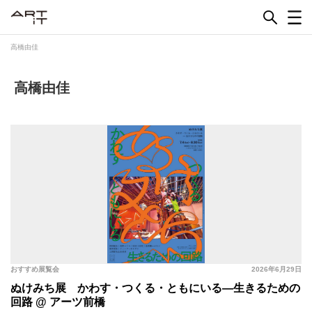
Skip
to
content
高橋由佳
高橋由佳
おすすめ展覧会
2026年6月29日
ぬけみち展 かわす・つくる・ともにいる―生きるための
回路 @ アーツ前橋