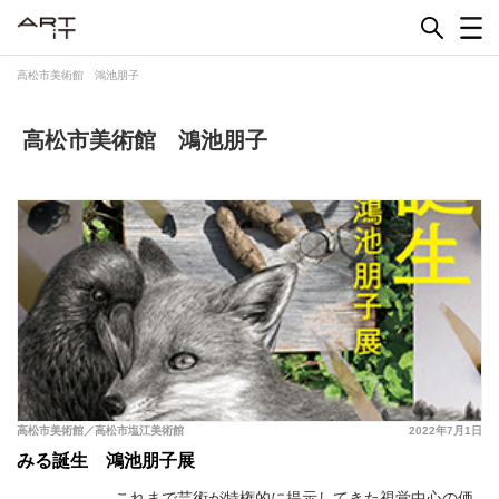
Skip
to
content
高松市美術館 鴻池朋子
高松市美術館 鴻池朋子
高松市美術館／高松市塩江美術館
2022年7月1日
みる誕生 鴻池朋子展
これまで芸術が特権的に提示してきた視覚中心の価