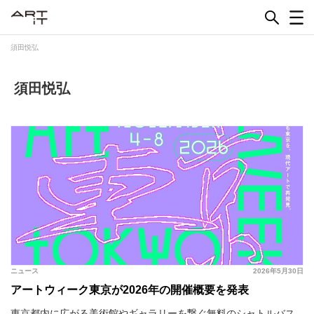
Skip
to
content
須田悦弘
須田悦弘
ニュース
2026年5月30日
アートウィーク東京が2026年の開催概要を発表
東京都内に広がる美術館やギャラリーを繋ぐ無料のシャトルバス