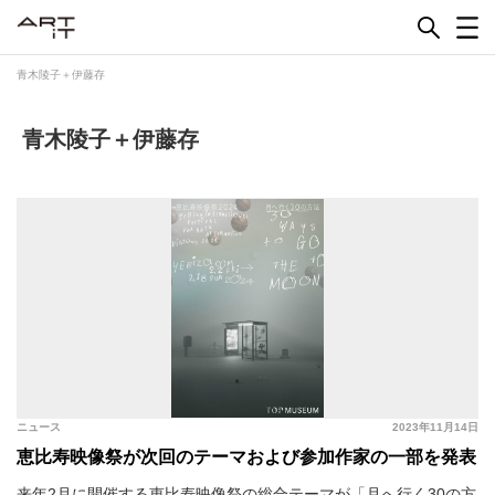
Skip
to
content
青木陵子＋伊藤存
青木陵子＋伊藤存
ニュース
2023年11月14日
恵比寿映像祭が次回のテーマおよび参加作家の一部を発表
来年2月に開催する恵比寿映像祭の総合テーマが「月へ行く30の方