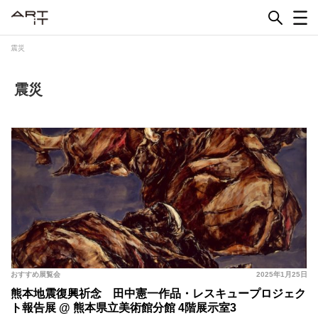
Skip
to
content
震災
震災
おすすめ展覧会
2025年1月25日
熊本地震復興祈念 田中憲一作品・レスキュープロジェク
ト報告展 @ 熊本県立美術館分館 4階展示室3