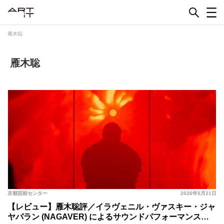
Skip
to
content
雁木聡
雁木聡
京都芸術センター
2026年5月21日
【レビュー】雁木聡評／イラヴェニル・ヴァスキー・ジャ
ヤパラン (NAGAVER) によるサウンドパフォーマンス