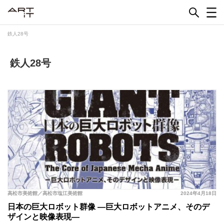
Skip
to
content
鉄人28号
鉄人28号
高松市美術館／高松市塩江美術館
2024年4月18日
日本の巨大ロボット群像 ―巨大ロボットアニメ、そのデ
ザインと映像表現―