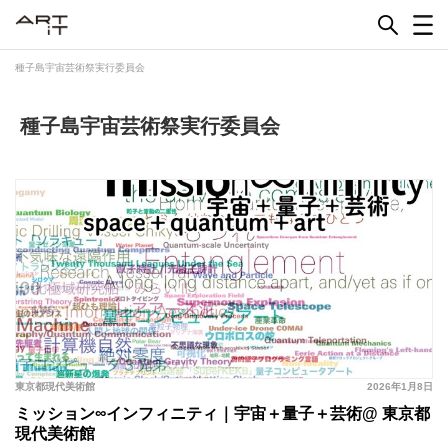
Skip
to
content
種子島宇宙芸術祭実行委員会
種子島宇宙芸術祭実行委員会
東京都現代美術館
2026年1月8日
ミッション∞インフィニティ｜宇宙＋量子＋芸術@ 東京都
現代美術館