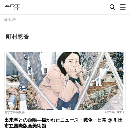
Skip
to
content
町村悠香
町村悠香
おすすめ展覧会
2023年5月31日
出来事との距離—描かれたニュース・戦争・日常 @ 町田
市立国際版画美術館