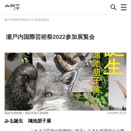
Skip
to
content
瀬戸内国際芸術祭2022参加展覧会
瀬戸内国際芸術祭2022参加展覧会
高松市美術館／高松市塩江美術館
2022年7月1日
みる誕生 鴻池朋子展
これまで芸術が特権的に提示してきた視覚中心の価