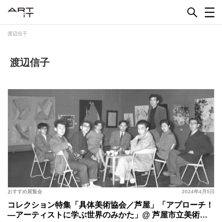
Skip
to
content
渡辺信子
渡辺信子
おすすめ展覧会
2024年4月5日
コレクション特集「具体美術協会／芦屋」「アプローチ！
―アーティストに学ぶ世界のみかた」@ 芦屋市立美術博