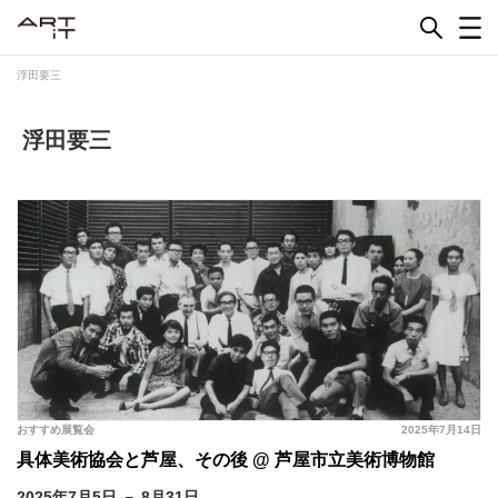
Skip
to
content
浮田要三
浮田要三
おすすめ展覧会
2025年7月14日
具体美術協会と芦屋、その後 @ 芦屋市立美術博物館
2025年7月5日 － 8月31日