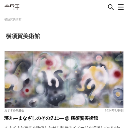
Skip
to
content
横須賀美術館
横須賀美術館
おすすめ展覧会
2024年9月8日
瑛九―まなざしのその先に― @ 横須賀美術館
さまざまな技法を駆使しながら独自のイメージを追求しつづけた